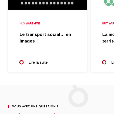
HUY-WAREMME
HUY-WA
Le transport social… en
La mo
images !
terri
Lire la suite
L
VOUS AVEZ UNE QUESTION ?